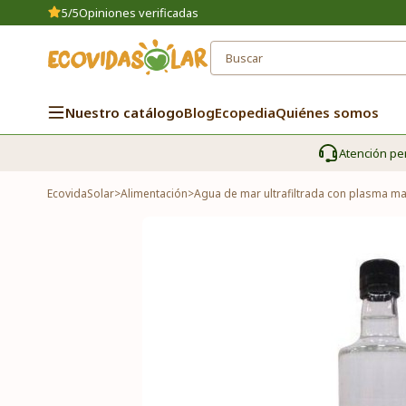
5/5
Opiniones verificadas
Nuestro catálogo
Blog
Ecopedia
Quiénes somos
Atención pe
EcovidaSolar
>
Alimentación
>
Agua de mar ultrafiltrada con plasma ma