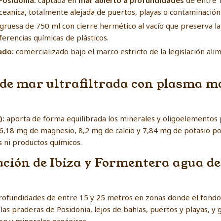
Posidonia:
captada en
mar abierto a profundidades
de entre 
ceanica, totalmente alejada de puertos, playas o contaminación
gruesa de 750 ml con cierre hermético al vacío que preserva la 
ferencias químicas de plásticos.
ado:
comercializado bajo el marco estricto de la legislación al
 de mar ultrafiltrada con plasma ma
):
aporta de forma equilibrada los minerales y oligoelementos 
6,18 mg de magnesio, 8,2 mg de calcio y 7,84 mg de potasio po
s ni productos químicos.
tración de Ibiza y Formentera agua 
profundidades de entre 15 y 25 metros en zonas donde el fondo
las praderas de Posidonia, lejos de bahías, puertos y playas, y g