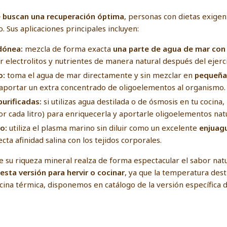
e buscan una recuperación óptima
, personas con dietas exige
. Sus aplicaciones principales incluyen:
dónea:
mezcla de forma exacta
una parte de agua de mar con 
 electrolitos y nutrientes de manera natural después del ejercic
o:
toma el agua de mar directamente y sin mezclar en
pequeñas
 aportar un extra concentrado de oligoelementos al organismo.
purificadas:
si utilizas agua destilada o de ósmosis en tu coci
 cada litro) para enriquecerla y aportarle oligoelementos natu
o:
utiliza el plasma marino sin diluir como un excelente
enjuagu
ta afinidad salina con los tejidos corporales.
 su riqueza mineral realza de forma espectacular el sabor natur
sta versión para hervir o cocinar
, ya que la temperatura dest
cocina térmica, disponemos en catálogo de la versión específica