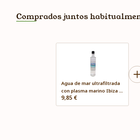
Comprados juntos habitualme
Agua de mar ultrafiltrada
con plasma marino Ibiza y
9,85 €
Formentera