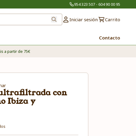
954 323 507 - 604 90 00 95
Iniciar sesión
Carrito
Contacto
is a partir de 75€
mar
ltrafiltrada con
 Ibiza y
dos