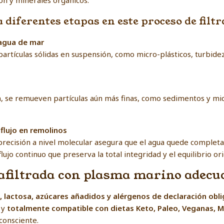
n y minerales orgánicos.
 diferentes etapas en este proceso de filtr
 agua de mar
partículas sólidas en suspensión, como micro-plásticos, turbid
n, se remueven partículas aún más finas, como sedimentos y mi
 flujo en remolinos
ta precisión a nivel molecular asegura que el agua quede complet
ujo continuo que preserva la total integridad y el equilibrio or
afiltrada con plasma marino adecu
, lactosa, azúcares añadidos y alérgenos de declaración obli
 y
totalmente compatible con dietas Keto, Paleo, Veganas, 
consciente.