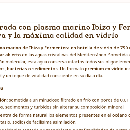
trada con plasma marino Ibiza y Fo
ra y la máxima calidad en vidrio
ma marino de Ibiza y Formentera en botella de vidrio de 750
ar abierto
en las aguas cristalinas del Mediterráneo. Sometida
ón molecular, esta agua conserva intactos todos sus oligoeleme
cos, bacterias o sedimentos
. Un formato
premium en vidrio
in
 y un toque de vitalidad consciente en su día a día.
as
sión:
sometida a un minucioso filtrado en frío con poros de 0,01 
s, sedimentos y turbidez sin alterar su composición mineral.
entra de forma natural los elementos presentes en el océano q
sio, sodio) de facilísima asimilación.