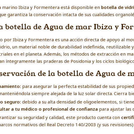
ma marino Ibiza y Formentera está disponible en
botella de vidr
ue garantiza la conservación intacta de sus cualidades organolép
la botella de Agua de mar Ibiza y F
o por Ibiza y Formentera es una acción directa de apoyo al m
vidrio, un material noble de durabilidad indefinida, reutilizable
triales en el planeta. Además, los métodos de extracción en mar
an íntegramente las praderas de Posidonia y los ciclos biológic
ervación de la botella de Agua de 
enamiento:
para asegurar la perfecta estabilidad de sus propie
 manteniéndola siempre alejada de la luz solar directa. Cierra bi
mo seguro:
debido a su alta densidad de oligoelementos, si tiene
tar a tu médico o profesional de confianza
para ajustar las 
antizar su seguridad y calidad, este producto cuenta con
certi
marcos normativos del Real Decreto 140/2003 (y sus revisiones)