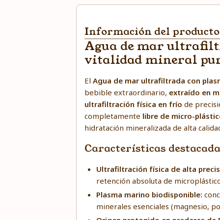
Información del producto
Agua de mar ultrafil
vitalidad mineral pu
El
Agua de mar ultrafiltrada con plas
bebible extraordinario,
extraído en m
ultrafiltración física en frío
de precisi
completamente
libre de micro-plásti
hidratación mineralizada de alta calidad
Características destacad
Ultrafiltración física de alta preci
retención absoluta de microplástico
Plasma marino biodisponible:
conc
minerales esenciales (magnesio, pota