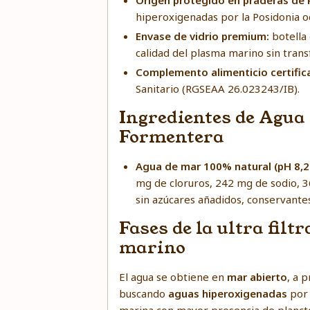
Origen protegido en praderas de 
hiperoxigenadas por la Posidonia o
Envase de vidrio premium:
botella 
calidad del plasma marino sin trans
Complemento alimenticio certific
Sanitario (RGSEAA 26.023243/IB).
Ingredientes de Agua
Formentera
Agua de mar 100% natural (pH 8,2
mg de cloruros, 242 mg de sodio, 3
sin azúcares añadidos, conservante
Fases de la ultra fil
marino
El agua se obtiene en
mar abierto
, a 
buscando
aguas hiperoxigenadas
por 