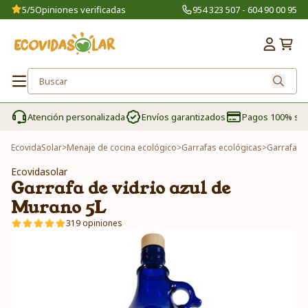
5/5
Opiniones verificadas
954 323 507 - 604 90 00 95
Atención personalizada
Envíos garantizados
Pagos 100% se
EcovidaSolar
>
Menaje de cocina ecológico
>
Garrafas ecológicas
>
Garrafa de
Ecovidasolar
Garrafa de vidrio azul de
Murano 5L
319 opiniones