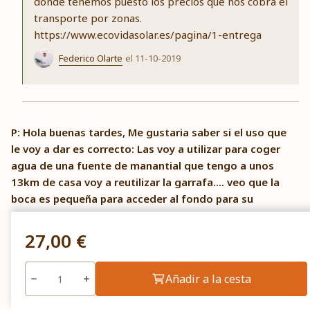
donde tenemos puesto los precios que nos cobra el
transporte por zonas.
https://www.ecovidasolar.es/pagina/1-entrega
Federico Olarte
el 11-10-2019
P: Hola buenas tardes, Me gustaria saber si el uso que
le voy a dar es correcto: Las voy a utilizar para coger
agua de una fuente de manantial que tengo a unos
13km de casa voy a reutilizar la garrafa.... veo que la
boca es pequeña para acceder al fondo para su
limpieza, agradeceria me contarais como hacer para
limpiarla bien, que producto utilizar ya que al no
27,00 €
llegar al fondo no puedes quitar la cal que se
acumula. También si veis adecuada la garrafa de 5
Añadir a la cesta
para la nevera o mejor la de 2, quiero hacer un buen
cálculo de las garrafas que voy a comprar, las de 5