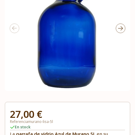
27,00 €
Referencia
murano-lisa-5l
En stock
La
garrafa de vidrio Azul de Murano 5L
en su