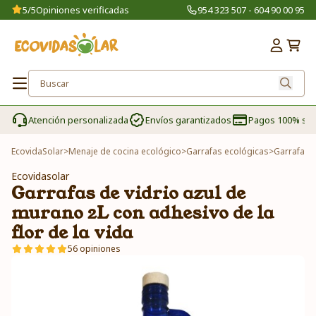
5/5
Opiniones verificadas
954 323 507 - 604 90 00 95
Atención personalizada
Envíos garantizados
Pagos 100% se
EcovidaSolar
>
Menaje de cocina ecológico
>
Garrafas ecológicas
>
Garrafas d
Ecovidasolar
Garrafas de vidrio azul de
murano 2L con adhesivo de la
flor de la vida
56 opiniones