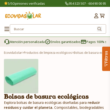
5/5
Opiniones verificadas
954 323 507 - 604 90 00 95
Atención personalizada
Envíos garantizados
Pagos 100% se
EcovidaSolar
>
Productos de limpieza ecológicos
>
Bolsas de basura ecológ
Filtros
Bolsas de basura ecológicas
Explora bolsas de basura ecológicas diseñadas para
reducir
residuos y cuidar el planeta.
Compostables, biodegradables