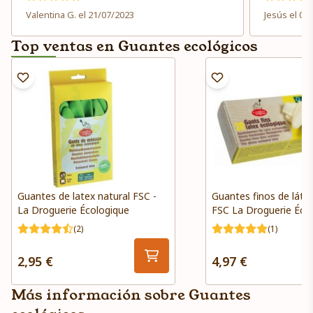
nocivas o p
Valentina G. el 21/07/2023
Jesús el 05
Top ventas en Guantes ecológicos
Guantes de latex natural FSC -
Guantes finos de látex
La Droguerie Écologique
FSC La Droguerie Éco
(2)
(1)
2,95 €
4,97 €
Más información sobre Guantes