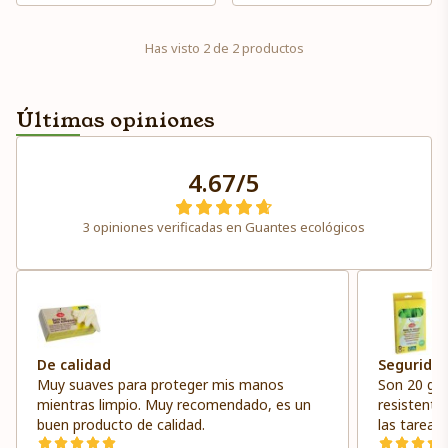
Has visto 2 de 2 productos
Últimas opiniones
4.67/5
3 opiniones verificadas en Guantes ecológicos
De calidad
Seguridad
Muy suaves para proteger mis manos
Son 20 gua
mientras limpio. Muy recomendado, es un
resistentes
buen producto de calidad.
las tareas
evitar el c