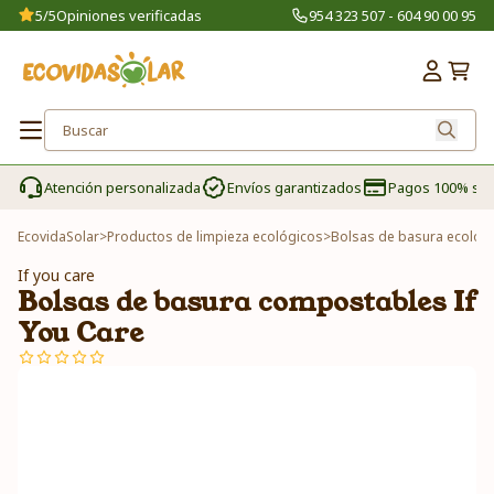
5/5
Opiniones verificadas
954 323 507 - 604 90 00 95
Atención personalizada
Envíos garantizados
Pagos 100% se
EcovidaSolar
>
Productos de limpieza ecológicos
>
Bolsas de basura ecológ
If you care
Bolsas de basura compostables If
You Care