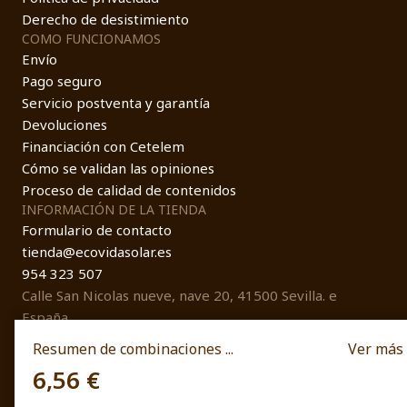
Derecho de desistimiento
COMO FUNCIONAMOS
Envío
Pago seguro
Servicio postventa y garantía
Devoluciones
Financiación con Cetelem
Cómo se validan las opiniones
Proceso de calidad de contenidos
INFORMACIÓN DE LA TIENDA
Formulario de contacto
tienda@ecovidasolar.es
954 323 507
Calle San Nicolas nueve, nave 20, 41500 Sevilla. e
España
Resumen de combinaciones ...
Ver más
6,56 €
© EcovidaSolar 2026