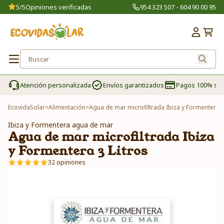
5/5
Opiniones verificadas
954 323 507 - 604 90 00 95
Atención personalizada
Envíos garantizados
Pagos 100% se
EcovidaSolar
>
Alimentación
>
Agua de mar microfiltrada Ibiza y Formentera 3
Ibiza y Formentera agua de mar
Agua de mar microfiltrada Ibiza
y Formentera 3 Litros
32 opiniones