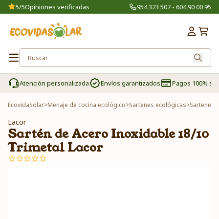
5/5
Opiniones verificadas
954 323 507 - 604 90 00 95
Atención personalizada
Envíos garantizados
Pagos 100% se
EcovidaSolar
>
Menaje de cocina ecológico
>
Sartenes ecológicas
>
Sartenes d
Lacor
Sartén de Acero Inoxidable 18/10
Trimetal Lacor