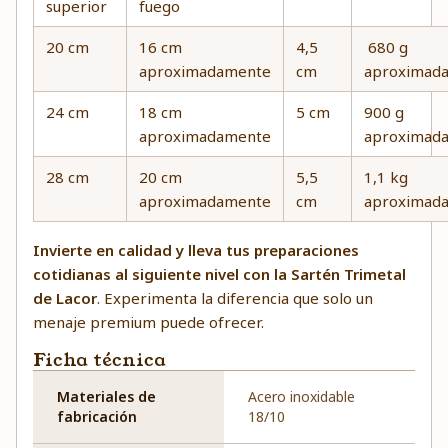
superior
fuego
20 cm
16 cm
4,5
680 g
aproximadamente
cm
aproximad
24 cm
18 cm
5 cm
900 g
aproximadamente
aproximad
28 cm
20 cm
5,5
1,1 kg
aproximadamente
cm
aproximad
Invierte en calidad y lleva tus preparaciones
cotidianas al siguiente nivel con la Sartén Trimetal
de Lacor
. Experimenta la diferencia que solo un
menaje premium puede ofrecer.
Ficha técnica
Materiales de
Acero inoxidable
fabricación
18/10