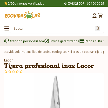
5/5
Opiniones verificadas
954 323 507 - 604 90 00 95
Atención personalizada
Envíos garantizados
Pagos 100% se
EcovidaSolar
>
Utensilios de cocina ecológicos
>
Tijeras de cocina
>
Tijera pr
Lacor
Tijera profesional inox Lacor