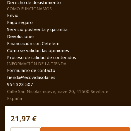
Derecho de desistimiento
COMO FUNCIONAMOS
Envío
Pago seguro
Servicio postventa y garantía
Devoluciones
Financiación con Cetelem
Cómo se validan las opiniones
Proceso de calidad de contenidos
INFORMACIÓN DE LA TIENDA
Formulario de contacto
tienda@ecovidasolar.es
954 323 507
Calle San Nicolas nueve, nave 20, 41500 Sevilla. e
España
21,97 €
© EcovidaSolar 2026