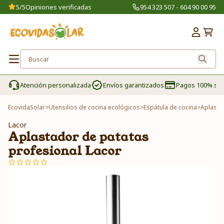
5/5
Opiniones verificadas
954 323 507 - 604 90 00 95
Atención personalizada
Envíos garantizados
Pagos 100% se
EcovidaSolar
>
Utensilios de cocina ecológicos
>
Espátula de cocina
>
Aplasta
Lacor
Aplastador de patatas
profesional Lacor