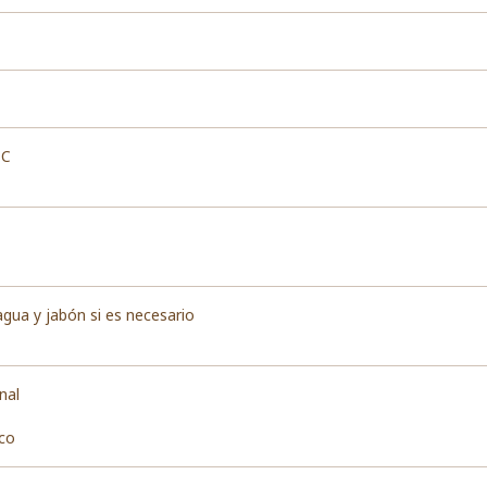
 C
agua y jabón si es necesario
nal
co