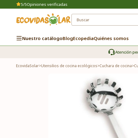
5/5
Opiniones verificadas
Nuestro catálogo
Blog
Ecopedia
Quiénes somos
Atención pe
EcovidaSolar
>
Utensilios de cocina ecológicos
>
Cuchara de cocina
>
Cu