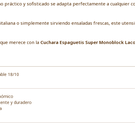
seño práctico y sofisticado se adapta perfectamente a cualquier
taliana o simplemente sirviendo ensaladas frescas, este utensil
a que merece con la
Cuchara Espaguetis Super Monoblock Lac
able 18/10
nómico
tente y duradero
a