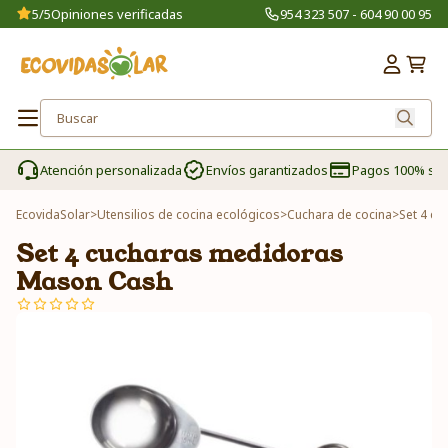
5/5
Opiniones verificadas
954 323 507 - 604 90 00 95
Atención personalizada
Envíos garantizados
Pagos 100% se
EcovidaSolar
>
Utensilios de cocina ecológicos
>
Cuchara de cocina
>
Set 4 c
Set 4 cucharas medidoras
Mason Cash