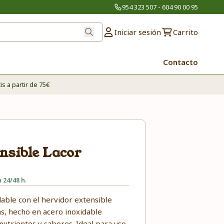
954 323 507 - 604 90 00 95
Iniciar sesión
Carrito
Contacto
is a partir de 75€
nsible Lacor
 24/48 h.
udable con el hervidor extensible
as, hecho en acero inoxidable
nutrientes y sabores. Ideal para uso