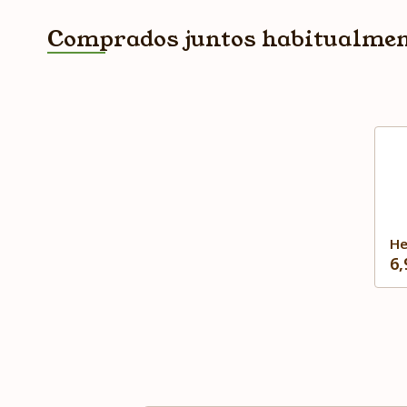
Comprados juntos habitualme
He
6,