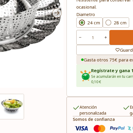
ocasional.
Diametro
24 cm
28 cm
Guard
Gasta otros 75€ para e
Regístrate y gana 
Se acumularán en tu carr
0,10 €
Atención
E
personalizada
g
Somos de confianza