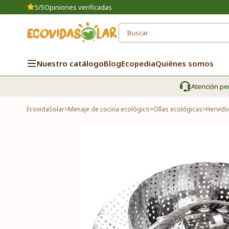
5/5
Opiniones verificadas
Nuestro catálogo
Blog
Ecopedia
Quiénes somos
Atención pe
EcovidaSolar
>
Menaje de cocina ecológico
>
Ollas ecológicas
>
Hervido