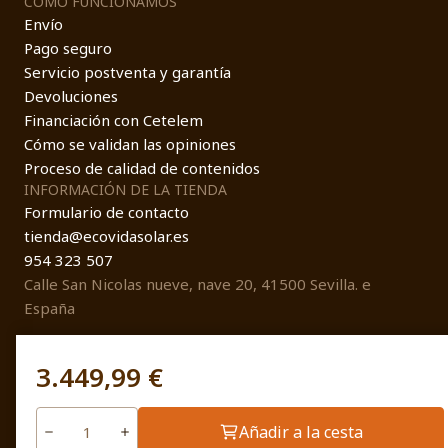
COMO FUNCIONAMOS
Envío
Pago seguro
Servicio postventa y garantía
Devoluciones
Financiación con Cetelem
Cómo se validan las opiniones
Proceso de calidad de contenidos
INFORMACIÓN DE LA TIENDA
Formulario de contacto
tienda@ecovidasolar.es
954 323 507
Calle San Nicolas nueve, nave 20, 41500 Sevilla. e
España
3.449,99 €
© EcovidaSolar 2026
Añadir a la cesta