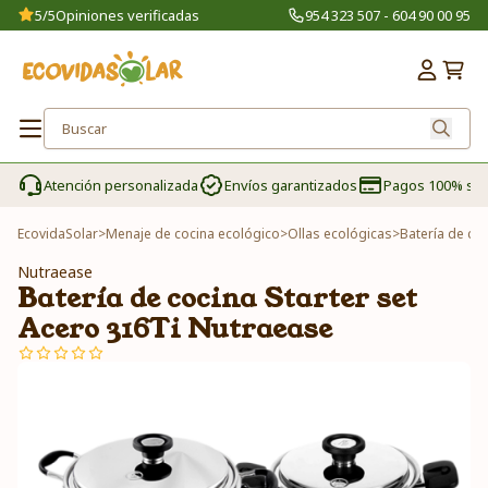
5/5
Opiniones verificadas
954 323 507 - 604 90 00 95
Atención personalizada
Envíos garantizados
Pagos 100% se
EcovidaSolar
>
Menaje de cocina ecológico
>
Ollas ecológicas
>
Batería de co
Nutraease
Batería de cocina Starter set
Acero 316Ti Nutraease