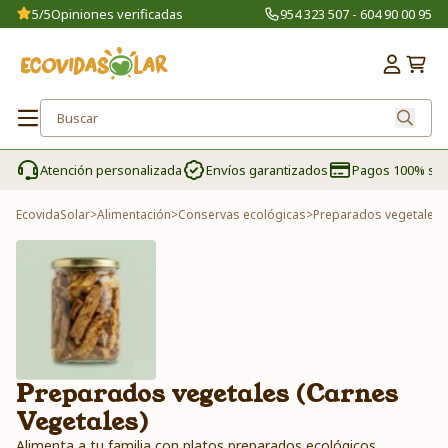
5/5
Opiniones verificadas
954 323 507 - 604 90 00 95
Atención personalizada
Envíos garantizados
Pagos 100% se
EcovidaSolar
>
Alimentación
>
Conservas ecológicas
>
Preparados vegetales (
Preparados vegetales (Carnes
Vegetales)
Alimenta a tu familia con platos preparados ecológicos.