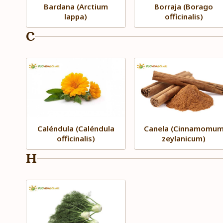
Bardana (Arctium
Borraja (Borago
lappa)
officinalis)
C
Caléndula (Caléndula
Canela (Cinnamomu
officinalis)
zeylanicum)
H