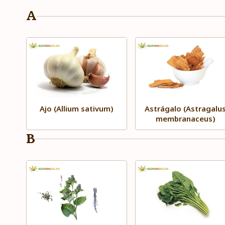
A
Ajo (Allium sativum)
Astrágalo (Astragalu
membranaceus)
B