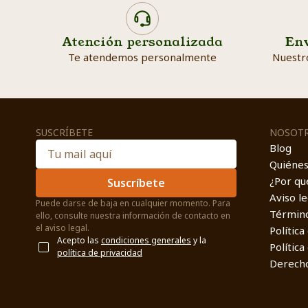
Atención personalizada
Env
Te atendemos personalmente
Nuestr
SUSCRÍBETE
NOSOT
Blog
Quiéne
¿Por qu
Suscríbete
Aviso le
Puede darse de baja en cualquier momento. Para
Término
ello, consulte nuestra información de contacto en
el aviso legal.
Política
Acepto las
condiciones generales
y la
Política
política de privacidad
Derecho