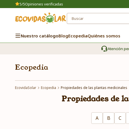
5/5
Opiniones verificadas
Nuestro catálogo
Blog
Ecopedia
Quiénes somos
Atención pe
Ecopedia
EcovidaSolar
Ecopedia
Propiedades de las plantas medicinales
Propiedades de l
A
B
C