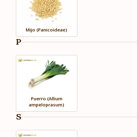
Mijo (Panicoideae)
P
Puerro (Allium
ampeloprasum)
S