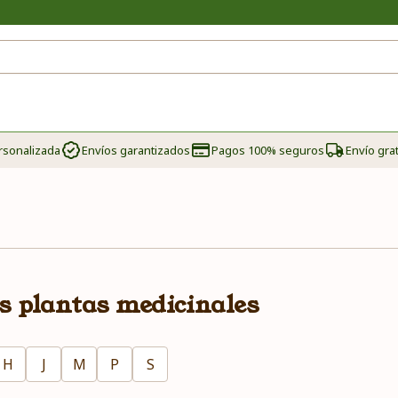
rsonalizada
Envíos garantizados
Pagos 100% seguros
Envío grat
as plantas medicinales
H
J
M
P
S