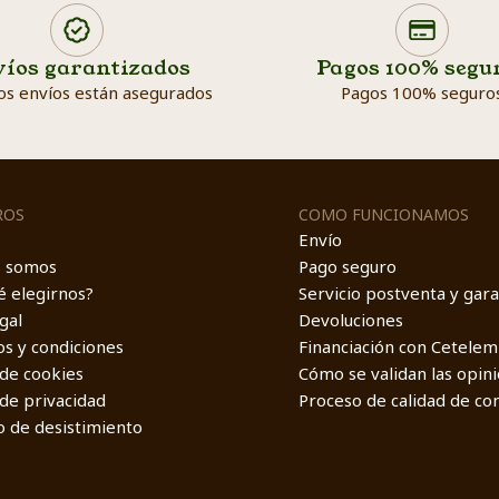
Search products
íos garantizados
Pagos 100% segu
Searc
os envíos están asegurados
Pagos 100% seguro
ROS
COMO FUNCIONAMOS
Envío
s somos
Pago seguro
é elegirnos?
Servicio postventa y gara
gal
Devoluciones
s y condiciones
Financiación con Cetelem
 de cookies
Cómo se validan las opin
 de privacidad
Proceso de calidad de co
 de desistimiento