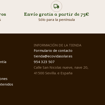
ros
Envío gratis a partir de 75€
h
s
Sólo para la península
INFORMACIÓN DE LA TIENDA
Formulario de contacto
tienda@ecovidasolar.es
ntía
954 323 507
Calle San Nicolas nueve, nave 20,
41500 Sevilla. e España
iones
ntenidos