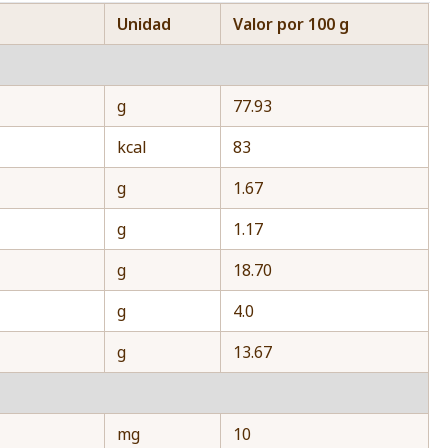
Unidad
Valor por 100 g
g
77.93
kcal
83
g
1.67
g
1.17
g
18.70
g
4.0
g
13.67
mg
10