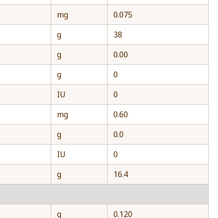
mg
0.075
g
38
g
0.00
g
0
IU
0
mg
0.60
g
0.0
IU
0
g
16.4
g
0.120