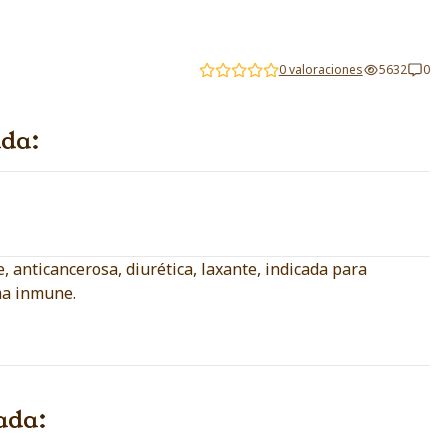
0 valoraciones
5632
0
ada:
e, anticancerosa, diurética, laxante, indicada para
ema inmune.
ada: