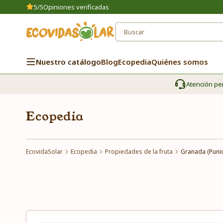
5/5
Opiniones verificadas
Nuestro catálogo
Blog
Ecopedia
Quiénes somos
Atención pe
Ecopedia
EcovidaSolar
Ecopedia
Propiedades de la fruta
Granada (Puni