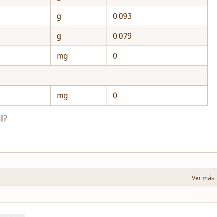
g
0.093
g
0.079
mg
0
mg
0
l?
Ver más