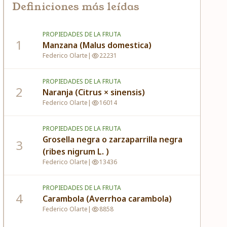
Definiciones más leídas
PROPIEDADES DE LA FRUTA
1
Manzana (Malus domestica)
Federico Olarte
|
22231
PROPIEDADES DE LA FRUTA
2
Naranja (Citrus × sinensis)
Federico Olarte
|
16014
PROPIEDADES DE LA FRUTA
Grosella negra o zarzaparrilla negra
3
(ribes nigrum L. )
Federico Olarte
|
13436
PROPIEDADES DE LA FRUTA
4
Carambola (Averrhoa carambola)
Federico Olarte
|
8858