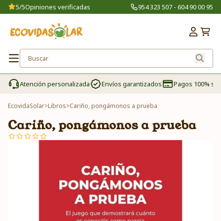
5/5
Opiniones verificadas
954 323 507 - 604 90 00 95
Atención personalizada
Envíos garantizados
Pagos 100% se
EcovidaSolar
>
Libros
>
Cariño, pongámonos a prueba
Cariño, pongámonos a prueba