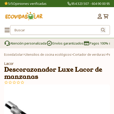
5/5
Opiniones verificadas
954 323 507 - 604 90 00 95
Atención personalizada
Envíos garantizados
Pagos 100% se
EcovidaSolar
>
Utensilios de cocina ecológicos
>
Cortador de verduras
>
Pela
Lacor
Descorazonador Luxe Lacor de
manzanas