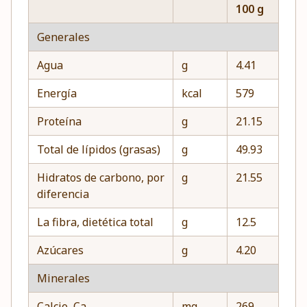
100 g
Generales
Agua
g
4.41
Energía
kcal
579
Proteína
g
21.15
Total de lípidos (grasas)
g
49.93
Hidratos de carbono, por
g
21.55
diferencia
La fibra, dietética total
g
12.5
Azúcares
g
4.20
Minerales
Calcio, Ca
mg
269