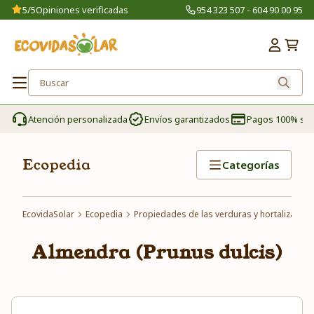
5/5
Opiniones verificadas
954 323 507 - 604 90 00 95
Atención personalizada
Envíos garantizados
Pagos 100% se
Ecopedia
Categorías
EcovidaSolar
Ecopedia
Propiedades de las verduras y hortalizas
Almendra (Prunus dulcis)