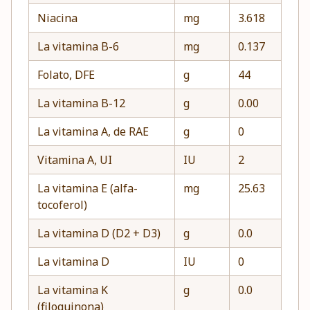
Niacina
mg
3.618
La vitamina B-6
mg
0.137
Folato, DFE
g
44
La vitamina B-12
g
0.00
La vitamina A, de RAE
g
0
Vitamina A, UI
IU
2
La vitamina E (alfa-
mg
25.63
tocoferol)
La vitamina D (D2 + D3)
g
0.0
La vitamina D
IU
0
La vitamina K
g
0.0
(filoquinona)