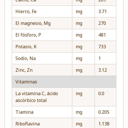
Hierro, Fe
mg
3.71
El magnesio, Mg
mg
270
El fósforo, P
mg
481
Potasio, K
mg
733
Sodio, Na
mg
1
Zinc, Zn
mg
3.12
Vitaminas
La vitamina C, ácido
mg
0.0
ascórbico total
Tiamina
mg
0.205
Riboflavina
mg
1.138