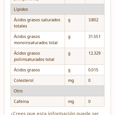
Lípidos
Ácidos grasos saturados
g
3.802
totales
Ácidos grasos
g
31.551
monoinsaturados total
Ácidos grasos
g
12.329
poliinsaturados total
Ácidos grasos
g
0.015
Colesterol
mg
0
Otro
Cafeína
mg
0
¿Crees que esta información puede ser