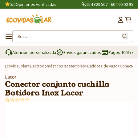
5/5
Opiniones verificadas
954 323 507 - 604 90 00 95
Atención personalizada
Envíos garantizados
Pagos 100% se
EcovidaSolar
>
Electrodomésticos sostenibles
>
Batidora de vaso
>
Conector c
Lacor
Conector conjunto cuchilla
Batidora Inox Lacor