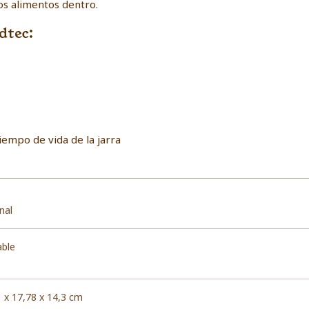
os alimentos dentro.
dtec:
tiempo de vida de la jarra
nal
able
61 x 17,78 x 14,3 cm