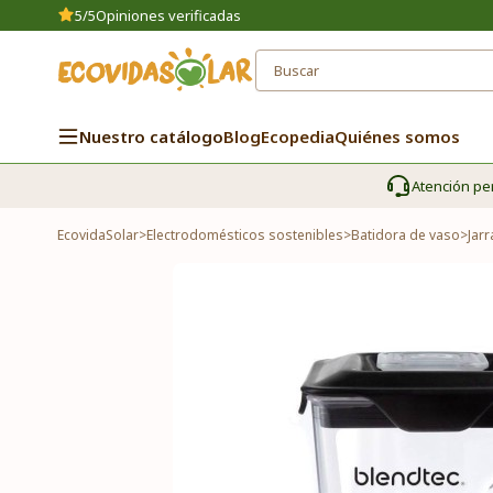
5/5
Opiniones verificadas
Nuestro catálogo
Blog
Ecopedia
Quiénes somos
Atención pe
EcovidaSolar
>
Electrodomésticos sostenibles
>
Batidora de vaso
>
Jarr