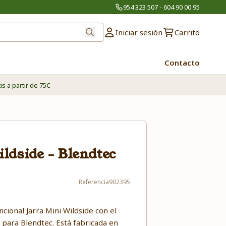
954 323 507 - 604 90 00 95
Iniciar sesión
Carrito
Contacto
is a partir de 75€
ldside - Blendtec
Referencia
902395
ncional Jarra Mini Wildside con el
o para Blendtec. Está fabricada en