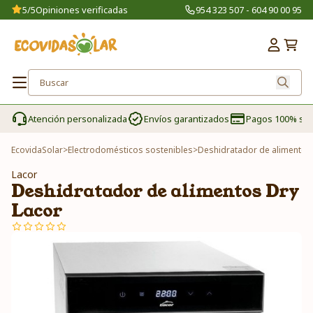
5/5
Opiniones verificadas
954 323 507 - 604 90 00 95
Atención personalizada
Envíos garantizados
Pagos 100% se
EcovidaSolar
>
Electrodomésticos sostenibles
>
Deshidratador de alimentos
Lacor
Deshidratador de alimentos Dry
Lacor