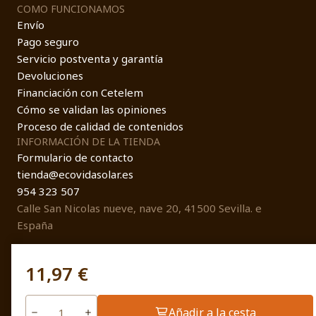
COMO FUNCIONAMOS
Envío
Pago seguro
Servicio postventa y garantía
Devoluciones
Financiación con Cetelem
Cómo se validan las opiniones
Proceso de calidad de contenidos
INFORMACIÓN DE LA TIENDA
Formulario de contacto
tienda@ecovidasolar.es
954 323 507
Calle San Nicolas nueve, nave 20, 41500 Sevilla. e
España
11,97 €
© EcovidaSolar 2026
Añadir a la cesta