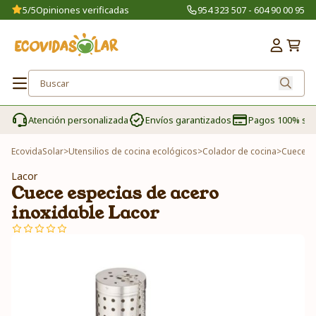
5/5
Opiniones verificadas
954 323 507 - 604 90 00 95
Atención personalizada
Envíos garantizados
Pagos 100% se
EcovidaSolar
>
Utensilios de cocina ecológicos
>
Colador de cocina
>
Cuece es
Lacor
Cuece especias de acero
inoxidable Lacor