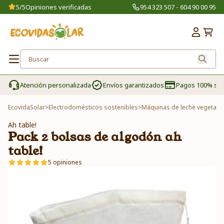
5/5
Opiniones verificadas
954 323 507 - 604 90 00 95
Atención personalizada
Envíos garantizados
Pagos 100% se
EcovidaSolar
>
Electrodomésticos sostenibles
>
Máquinas de leche vegetal
>
Ah table!
Pack 2 bolsas de algodón ah
table!
5 opiniones