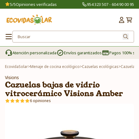
5/5
Opiniones verificadas
954 323 507 - 604 90 00 95
Atención personalizada
Envíos garantizados
Pagos 100% se
EcovidaSolar
>
Menaje de cocina ecológico
>
Cazuelas ecológicas
>
Cazuelas 
Visions
Cazuelas bajas de vidrio
vitrocerámico Visions Amber
6 opiniones