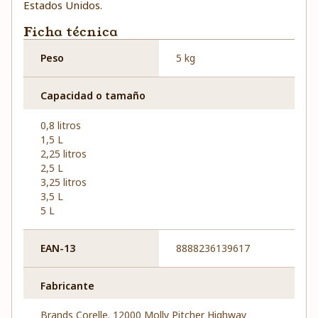
Estados Unidos.
Ficha técnica
Peso
5 kg
Capacidad o tamaño
0,8 litros
1,5 L
2,25 litros
2,5 L
3,25 litros
3,5 L
5 L
EAN-13
8888236139617
Fabricante
Brands Corelle. 12000 Molly Pitcher Highway