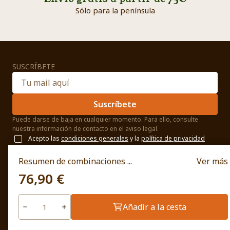
Sólo para la península
SUSCRÍBETE
Suscríbete
Puede darse de baja en cualquier momento. Para ello, consulte
nuestra información de contacto en el aviso legal.
Acepto las
condiciones generales
y la
política de privacidad
NOSOTROS
Resumen de combinaciones ...
Ver más
Blog
76,90 €
Quiénes somos
¿Por qué elegirnos?
Aviso legal
Añadir a la cesta
Términos y condiciones
Política de cookies