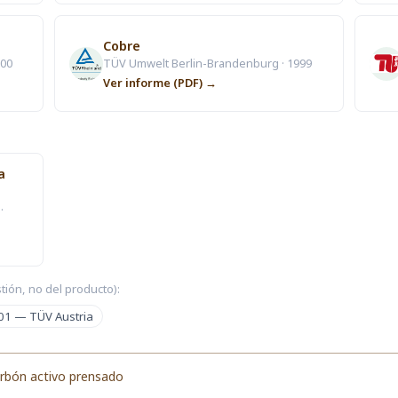
Cobre
000
TÜV Umwelt Berlin-Brandenburg · 1999
Ver informe (PDF) →
a
·
tión, no del producto):
01 — TÜV Austria
rbón activo prensado