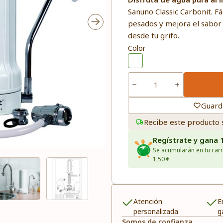
Sanuno Classic Carbonit. Fá
pesados y mejora el sabor
desde tu grifo.
Color
Guard
Recibe este producto 
Regístrate y gana 
Se acumularán en tu carr
1,50 €
Atención
E
personalizada
g
Somos de confianza