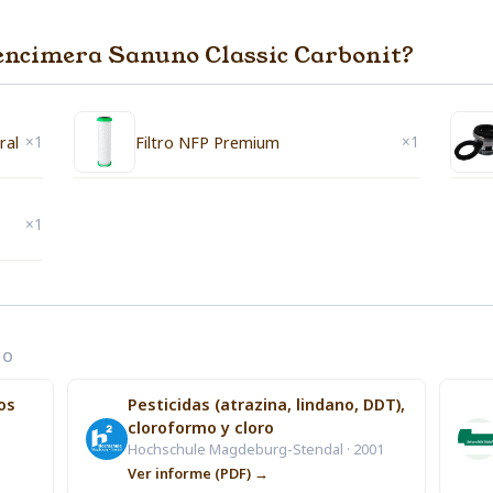
e encimera Sanuno Classic Carbonit?
×1
×1
ral
Filtro NFP Premium
×1
TO
os
Pesticidas (atrazina, lindano, DDT),
cloroformo y cloro
Hochschule Magdeburg-Stendal · 2001
Ver informe (PDF) →