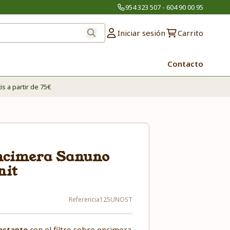
954 323 507 - 604 90 00 95
Iniciar sesión
Carrito
Contacto
is a partir de 75€
encimera Sanuno
nit
Referencia
125UNOST
instante
con el filtro sobre encimera