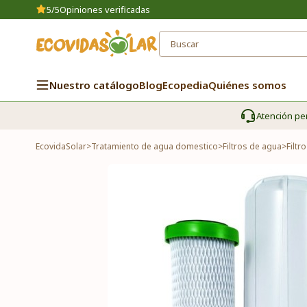
5/5
Opiniones verificadas
Nuestro catálogo
Blog
Ecopedia
Quiénes somos
Atención pe
EcovidaSolar
>
Tratamiento de agua domestico
>
Filtros de agua
>
Filtr