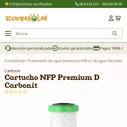
5/5
Opiniones verificadas
954 323 507 - 604 90 00 95
Atención personalizada
Envíos garantizados
Pagos 100% se
EcovidaSolar
>
Tratamiento de agua domestico
>
Filtros de agua
>
Recambios 
Carbonit
Cartucho NFP Premium D
Carbonit