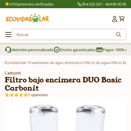
5/5
Opiniones verificadas
954 323 507 - 604 90 00 95
Atención personalizada
Envíos garantizados
Pagos 100% se
EcovidaSolar
>
Tratamiento de agua domestico
>
Filtros de agua
>
Filtros Baj
Carbonit
Filtro bajo encimera DUO Basic
Carbonit
1 opiniones