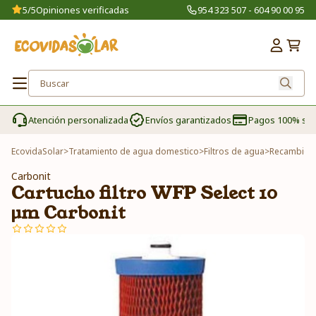
5/5
Opiniones verificadas
954 323 507 - 604 90 00 95
Atención personalizada
Envíos garantizados
Pagos 100% se
EcovidaSolar
>
Tratamiento de agua domestico
>
Filtros de agua
>
Recambios 
Carbonit
Cartucho filtro WFP Select 10
µm Carbonit