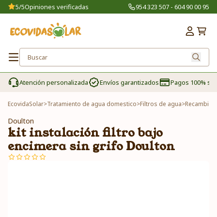
5/5
Opiniones verificadas
954 323 507 - 604 90 00 95
Atención personalizada
Envíos garantizados
Pagos 100% se
EcovidaSolar
>
Tratamiento de agua domestico
>
Filtros de agua
>
Recambios 
Doulton
kit instalación filtro bajo
encimera sin grifo Doulton