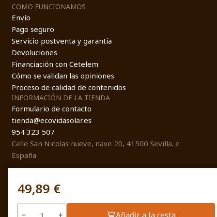
COMO FUNCIONAMOS
Envío
Pago seguro
Servicio postventa y garantía
Devoluciones
Financiación con Cetelem
Cómo se validan las opiniones
Proceso de calidad de contenidos
INFORMACIÓN DE LA TIENDA
Formulario de contacto
tienda@ecovidasolar.es
954 323 507
Calle San Nicolas nueve, nave 20, 41500 Sevilla. e
España
49,89 €
© EcovidaSolar 2026
Añadir a la cesta