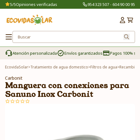
5/5
Opiniones verificadas
954 323 507 - 604 90 00 95
Atención personalizada
Envíos garantizados
Pagos 100% se
EcovidaSolar
>
Tratamiento de agua domestico
>
Filtros de agua
>
Recambios 
Carbonit
Manguera con conexiones para
Sanuno Inox Carbonit