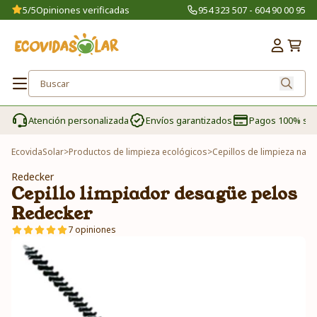
5/5
Opiniones verificadas
954 323 507 - 604 90 00 95
Atención personalizada
Envíos garantizados
Pagos 100% se
EcovidaSolar
>
Productos de limpieza ecológicos
>
Cepillos de limpieza natu
Redecker
Cepillo limpiador desagüe pelos
Redecker
7 opiniones