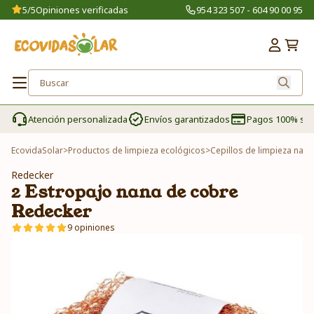
5/5
Opiniones verificadas
954 323 507 - 604 90 00 95
Atención personalizada
Envíos garantizados
Pagos 100% se
EcovidaSolar
>
Productos de limpieza ecológicos
>
Cepillos de limpieza natu
Redecker
2 Estropajo nana de cobre
Redecker
9 opiniones