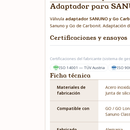
Adaptador para SAN
Válvula
adaptador SANUNO y Go Carb
Sanuno y Go de Carbonit. Adaptación d
Certificaciones y ensayos
Certificaciones del fabricante (sistema de ges
ISO 14001 — TÜV Austria
ISO 90
Ficha técnica
Materiales de
Acero inoxid
fabricación
Junta de sili
Compatible con
GO / GO Lon
Sanuno Class
Fabricado
Alemania