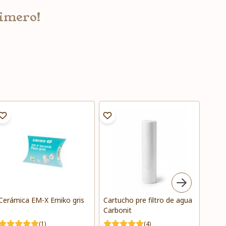
rimero!
Cerámica EM-X Emiko gris
Cartucho pre filtro de agua
Cartu
Carbonit
Prem
(1)
(4)