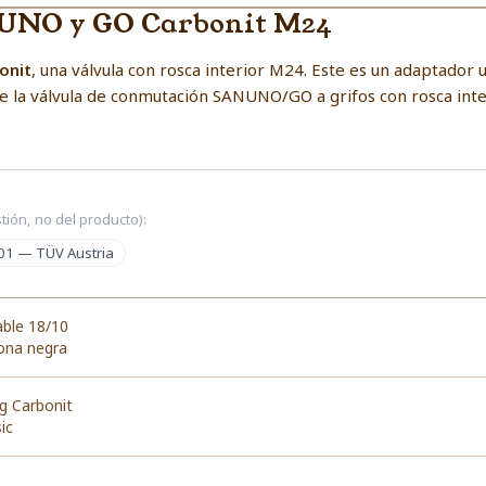
UNO y GO Carbonit M24
onit
, una válvula con rosca interior M24. Este es un adaptador u
e la válvula de conmutación SANUNO/GO a grifos con rosca int
tión, no del producto):
01 — TÜV Austria
able 18/10
cona negra
g Carbonit
ic