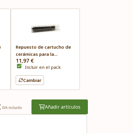
e
Repuesto de cartucho de
cerámicas para la
11,97 €
ecoducha - Irisana
Incluir en el pack
Cambiar
€
Añadir artículos
IVA incluido