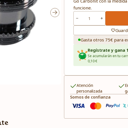
Go Carbonit con la medida
funcione.
Guard
Gasta otros 75€ para e
Regístrate y gana 
Se acumularán en tu carr
0,10 €
Atención
E
personalizada
g
Somos de confianza
nte