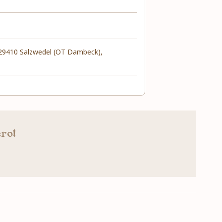
 29410 Salzwedel (OT Dambeck),
ero!