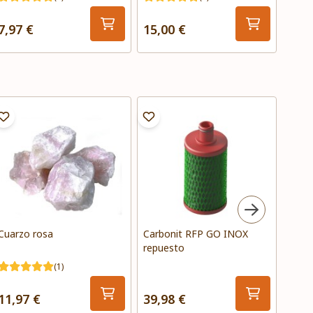
7,97 €
15,00 €
49,9
Cuarzo rosa
Carbonit RFP GO INOX
EM A
repuesto
(1)
11,97 €
39,98 €
85,0