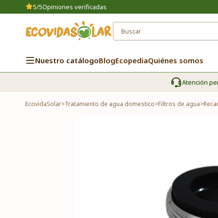
5/5
Opiniones verificadas
Nuestro catálogo
Blog
Ecopedia
Quiénes somos
Atención pe
EcovidaSolar
>
Tratamiento de agua domestico
>
Filtros de agua
>
Reca