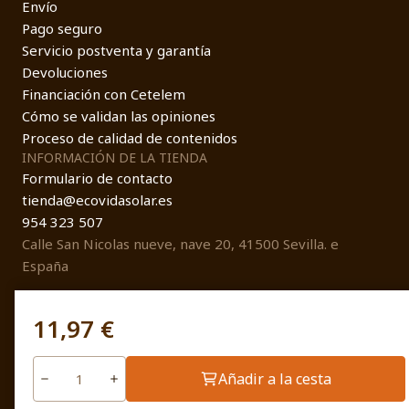
Envío
Pago seguro
Servicio postventa y garantía
Devoluciones
Financiación con Cetelem
Cómo se validan las opiniones
Proceso de calidad de contenidos
INFORMACIÓN DE LA TIENDA
Formulario de contacto
tienda@ecovidasolar.es
954 323 507
Calle San Nicolas nueve, nave 20, 41500 Sevilla. e
España
11,97 €
© EcovidaSolar 2026
Añadir a la cesta