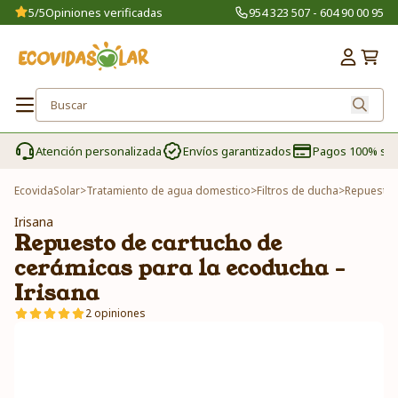
5/5
Opiniones verificadas
954 323 507 - 604 90 00 95
Atención personalizada
Envíos garantizados
Pagos 100% se
EcovidaSolar
>
Tratamiento de agua domestico
>
Filtros de ducha
>
Repuesto d
Irisana
Repuesto de cartucho de
cerámicas para la ecoducha -
Irisana
2 opiniones