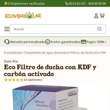
5/5
Opiniones verificadas
954 323 507 - 604 90 00 95
Atención personalizada
Envíos garantizados
Pagos 100% se
EcovidaSolar
>
Tratamiento de agua domestico
>
Filtros de ducha
>
Eco Filtro
Pure Pro
Eco Filtro de ducha con KDF y
carbón activado
24 opiniones