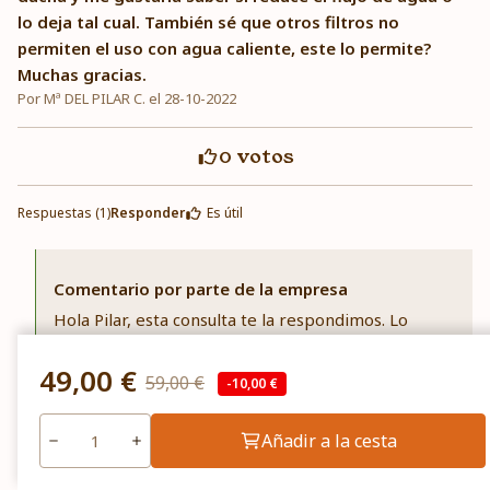
lo deja tal cual. También sé que otros filtros no
permiten el uso con agua caliente, este lo permite?
Muchas gracias.
Por Mª DEL PILAR C. el 28-10-2022
0
votos
Respuestas (1)
Responder
Es útil
Comentario por parte de la empresa
Hola Pilar, esta consulta te la respondimos. Lo
publicamos por si hay otra persona con la misma
duda: el filtro no reduce el ritmo de agua, sí se
49,00 €
59,00 €
-10,00 €
puede usar con agua caliente está diseñado
especial para que sus componentes soporten el
Añadir a la cesta
calor del agua de la ducha. Un saludo.
Federico Olarte
el 10-01-2023