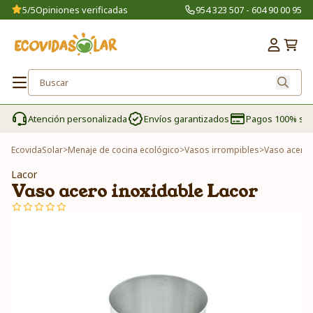
5/5
Opiniones verificadas
954 323 507 - 604 90 00 95
Atención personalizada
Envíos garantizados
Pagos 100% se
EcovidaSolar
>
Menaje de cocina ecológico
>
Vasos irrompibles
>
Vaso acero 
Lacor
Vaso acero inoxidable Lacor