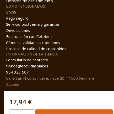
Derecho de desistimiento
COMO FUNCIONAMOS
Envío
Pago seguro
Servicio postventa y garantía
Devoluciones
Financiación con Cetelem
Cómo se validan las opiniones
Proceso de calidad de contenidos
INFORMACIÓN DE LA TIENDA
Formulario de contacto
tienda@ecovidasolar.es
954 323 507
Calle San Nicolas nueve, nave 20, 41500 Sevilla. e
España
17,94 €
© EcovidaSolar 2026