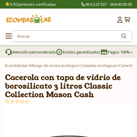
5/5
Opiniones verificadas
954 323 507 - 604 90 00 95
Atención personalizada
Envíos garantizados
Pagos 100% se
EcovidaSolar
>
Menaje de cocina ecológico
>
Cazuelas ecológicas
>
Cacerola c
Cacerola con tapa de vidrio de
borosilicato 3 litros Classic
Collection Mason Cash