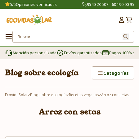
5/5
Opiniones verificadas
954 323 507 - 604 90 00 95
Atención personalizada
Envíos garantizados
Pagos 100% se
Blog sobre ecología
Categorías
EcovidaSolar
>
Blog sobre ecología
>
Recetas veganas
>
Arroz con setas
Arroz con setas