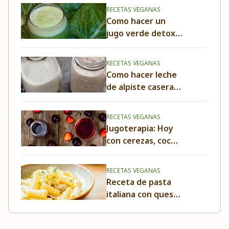
RECETAS VEGANAS
Como hacer un
jugo verde detox
de Acelgas y
Manzanas
RECETAS VEGANAS
Como hacer leche
de alpiste casera
en menos de 3
minutos
RECETAS VEGANAS
Jugoterapia: Hoy
con cerezas, coco y
manzana
RECETAS VEGANAS
Receta de pasta
italiana con queso
kéfir cremosa y
fácil de hacer