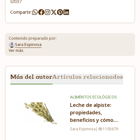
útil?
Compartir:
Contenido preparado por:
Sara Espinosa
Ver más
Más del autor
Artículos relacionados
ALIMENTOS ECOLÓGICOS
Leche de alpiste:
propiedades,
beneficios y cómo
tomarla
Sara Espinosa
|
1105679