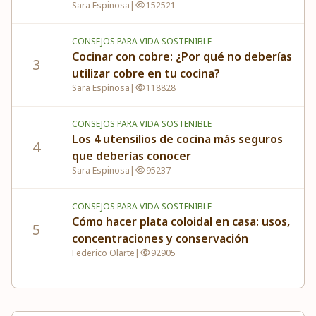
Sara Espinosa
|
152521
cocina?
CONSEJOS PARA VIDA SOSTENIBLE
Cocinar con cobre: ¿Por qué no deberías
3
utilizar cobre en tu cocina?
Sara Espinosa
|
118828
CONSEJOS PARA VIDA SOSTENIBLE
Los 4 utensilios de cocina más seguros
4
que deberías conocer
Sara Espinosa
|
95237
CONSEJOS PARA VIDA SOSTENIBLE
Cómo hacer plata coloidal en casa: usos,
5
concentraciones y conservación
Federico Olarte
|
92905