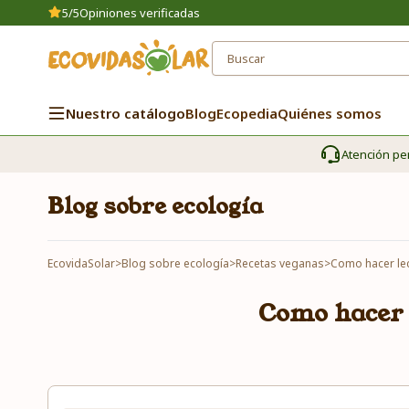
5/5
Opiniones verificadas
Nuestro catálogo
Blog
Ecopedia
Quiénes somos
Atención pe
Blog sobre ecología
EcovidaSolar
>
Blog sobre ecología
>
Recetas veganas
>
Como hacer lec
Como hacer 