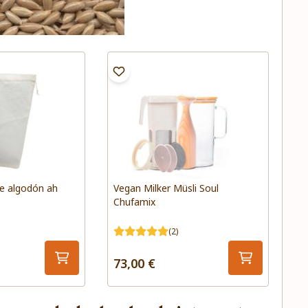
de algodón ah
Vegan Milker Müsli Soul
Chufamix
(2)
73,00 €