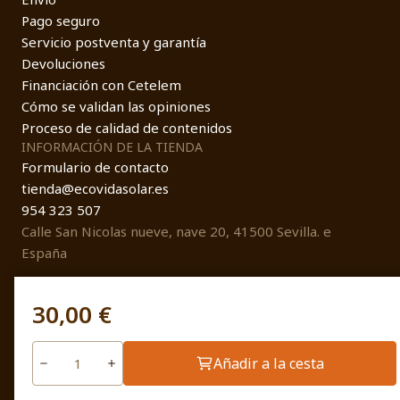
Pago seguro
Servicio postventa y garantía
Devoluciones
Financiación con Cetelem
Cómo se validan las opiniones
Proceso de calidad de contenidos
INFORMACIÓN DE LA TIENDA
Formulario de contacto
tienda@ecovidasolar.es
954 323 507
Calle San Nicolas nueve, nave 20, 41500 Sevilla. e
España
30,00 €
© EcovidaSolar 2026
Añadir a la cesta