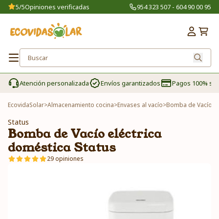
5/5
Opiniones verificadas
954 323 507 - 604 90 00 95
Atención personalizada
Envíos garantizados
Pagos 100% se
EcovidaSolar
>
Almacenamiento cocina
>
Envases al vacío
>
Bomba de Vacío el
Status
Bomba de Vacío eléctrica
doméstica Status
29 opiniones