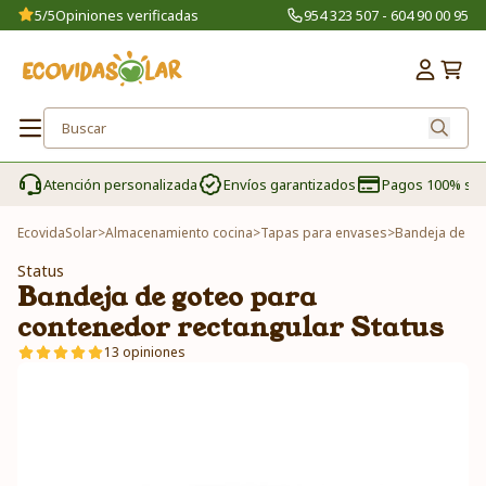
5/5
Opiniones verificadas
954 323 507 - 604 90 00 95
Atención personalizada
Envíos garantizados
Pagos 100% se
EcovidaSolar
>
Almacenamiento cocina
>
Tapas para envases
>
Bandeja de go
Status
Bandeja de goteo para
contenedor rectangular Status
13 opiniones