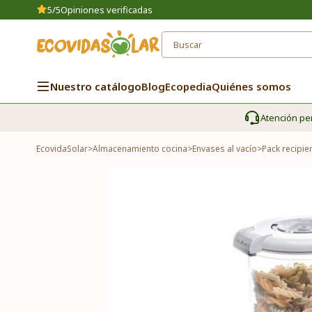
5/5
Opiniones verificadas
Nuestro catálogo
Blog
Ecopedia
Quiénes somos
Atención pe
EcovidaSolar
>
Almacenamiento cocina
>
Envases al vacío
>
Pack recipie