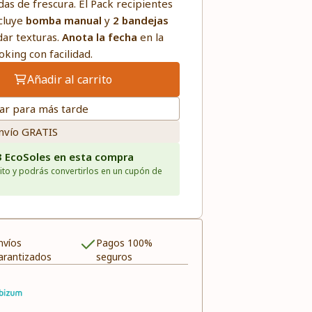
das de frescura. El Pack recipientes
ncluye
bomba manual
y
2 bandejas
dar texturas.
Anota la fecha
en la
oking con facilidad.
Añadir al carrito
ar para más tarde
nvío GRATIS
3 EcoSoles en esta compra
ito y podrás convertirlos en un cupón de
nvíos
Pagos 100%
arantizados
seguros