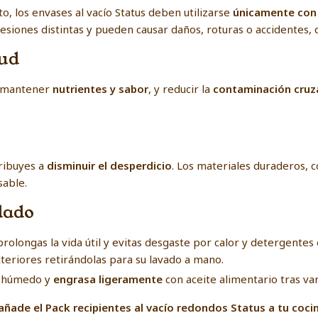
o, los envases al vacío Status deben utilizarse
únicamente con
esiones distintas y pueden causar daños, roturas o accidentes, 
lud
 mantener
nutrientes y sabor
, y reducir la
contaminación cru
tribuyes a
disminuir el desperdicio
. Los materiales duraderos, c
sable.
dado
prolongas la vida útil y evitas desgaste por calor y detergentes d
exteriores retirándolas para su lavado a mano.
o húmedo y
engrasa ligeramente
con aceite alimentario tras va
añade el Pack recipientes al vacío redondos Status a tu coci