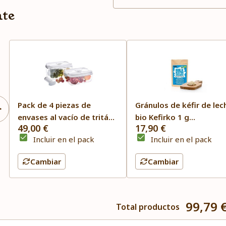
nte
Pack de 4 piezas de
Gránulos de kéfir de lec
envases al vacío de tritán
bio Kefirko 1 g
49,00 €
17,90 €
grandes Status
deshidratados
Incluir en el pack
Incluir en el pack
Cambiar
Cambiar
99,79 
Total productos