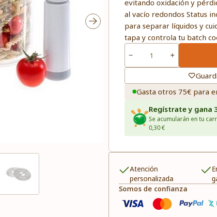
evitando oxidación y pérdi
al vacío redondos Status i
para separar líquidos y cui
tapa y controla tu batch co
Guard
Gasta otros 75€ para e
Regístrate y gana 
Se acumularán en tu carr
0,30 €
Atención
E
personalizada
g
Somos de confianza