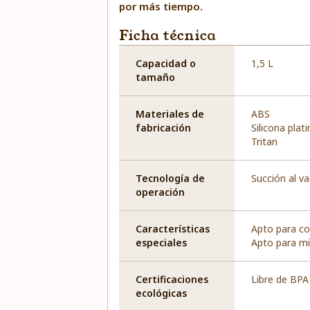
por más tiempo.
Ficha técnica
Capacidad o
1,5 L
tamaño
Materiales de
ABS
fabricación
Silicona plat
Tritan
Tecnología de
Succión al va
operación
Características
Apto para c
especiales
Apto para m
Certificaciones
Libre de BPA
ecológicas