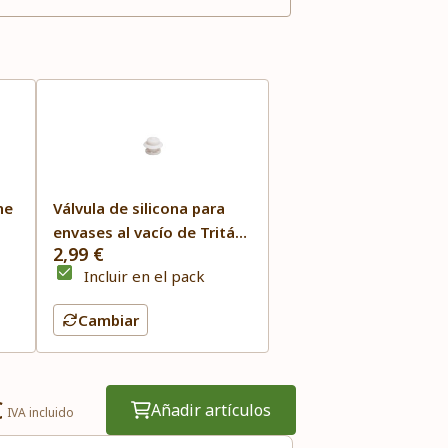
he
Válvula de silicona para
envases al vacío de Tritán
2,99 €
Status
Incluir en el pack
Cambiar
€
Añadir artículos
IVA incluido