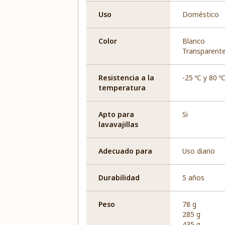
Uso
Doméstico
Color
Blanco
Transparent
Resistencia a la
-25 ºC y 80 º
temperatura
Apto para
Si
lavavajillas
Adecuado para
Uso diario
Durabilidad
5 años
Peso
78 g
285 g
435 g