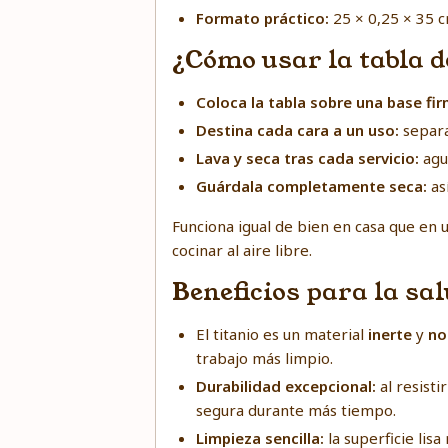
Formato práctico:
25 × 0,25 × 35 c
¿Cómo usar la tabla d
Coloca la tabla sobre una base fir
Destina cada cara a un uso:
separa
Lava y seca tras cada servicio:
agua
Guárdala completamente seca:
as
Funciona igual de bien en casa que en 
cocinar al aire libre.
Beneficios para la sa
El titanio es un material
inerte
y
no
trabajo más limpio.
Durabilidad excepcional:
al resist
segura durante más tiempo.
Limpieza sencilla:
la superficie lis