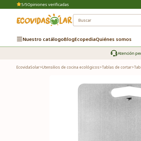
5/5
Opiniones verificadas
Nuestro catálogo
Blog
Ecopedia
Quiénes somos
Atención pe
EcovidaSolar
>
Utensilios de cocina ecológicos
>
Tablas de cortar
>
Tabl