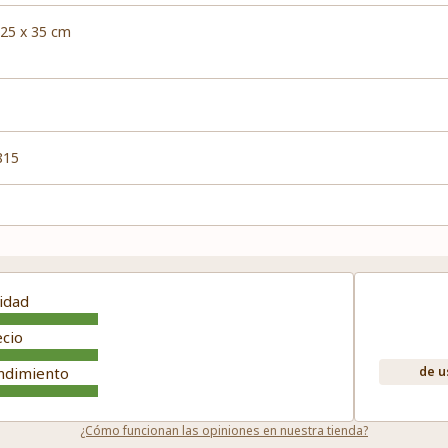
,25 x 35 cm
815
idad
ecio
ndimiento
de u
¿Cómo funcionan las opiniones en nuestra tienda?