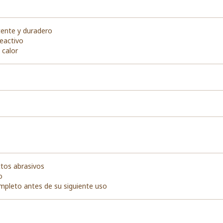
tente y duradero
reactivo
 calor
ctos abrasivos
o
mpleto antes de su siguiente uso