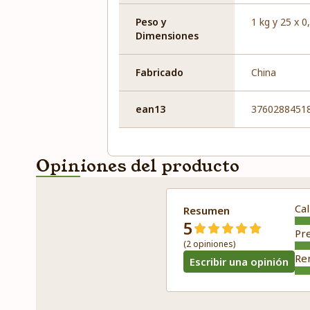
Peso y
1 kg y 25 x 0
Dimensiones
Fabricado
China
ean13
3760288451
Opiniones del producto
Cal
Resumen
5
Pr
(2 opiniones)
Re
Escribir una opinión