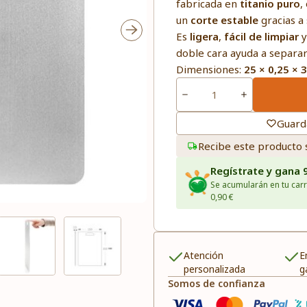
fabricada en
titanio puro
,
un
corte estable
gracias a
Es
ligera
,
fácil de limpiar
doble cara ayuda a separar
Dimensiones:
25 × 0,25 × 
Guard
Recibe este producto 
Regístrate y gana 
Se acumularán en tu carr
0,90 €
Atención
E
personalizada
g
Somos de confianza