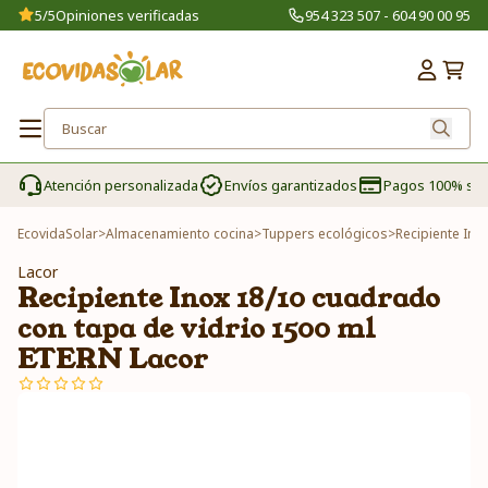
5/5
Opiniones verificadas
954 323 507 - 604 90 00 95
Atención personalizada
Envíos garantizados
Pagos 100% se
EcovidaSolar
>
Almacenamiento cocina
>
Tuppers ecológicos
>
Recipiente Ino
Lacor
Recipiente Inox 18/10 cuadrado
con tapa de vidrio 1500 ml
ETERN Lacor