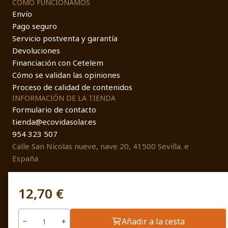
COMO FUNCIONAMOS
Envío
Pago seguro
Servicio postventa y garantía
Devoluciones
Financiación con Cetelem
Cómo se validan las opiniones
Proceso de calidad de contenidos
INFORMACIÓN DE LA TIENDA
Formulario de contacto
tienda@ecovidasolar.es
954 323 507
Calle San Nicolas nueve, nave 20, 41500 Sevilla. e
España
12,70 €
© EcovidaSolar 2026
Añadir a la cesta