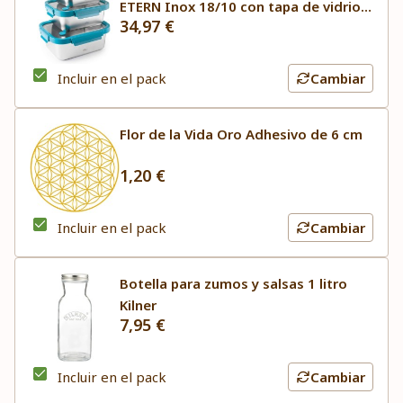
ETERN Inox 18/10 con tapa de vidrio
34,97 €
Lacor
Incluir en el pack
Cambiar
Flor de la Vida Oro Adhesivo de 6 cm
1,20 €
Incluir en el pack
Cambiar
Botella para zumos y salsas 1 litro
Kilner
7,95 €
Incluir en el pack
Cambiar