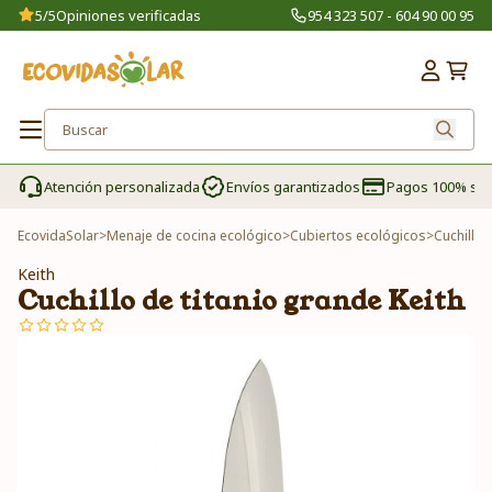
5/5
Opiniones verificadas
954 323 507 - 604 90 00 95
Atención personalizada
Envíos garantizados
Pagos 100% se
EcovidaSolar
>
Menaje de cocina ecológico
>
Cubiertos ecológicos
>
Cuchillo 
Keith
Cuchillo de titanio grande Keith