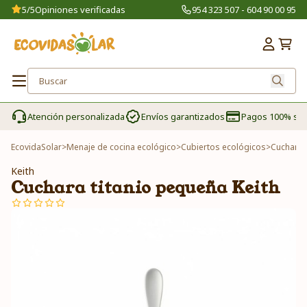
5/5
Opiniones verificadas
954 323 507 - 604 90 00 95
Atención personalizada
Envíos garantizados
Pagos 100% se
EcovidaSolar
>
Menaje de cocina ecológico
>
Cubiertos ecológicos
>
Cuchara 
Keith
Cuchara titanio pequeña Keith