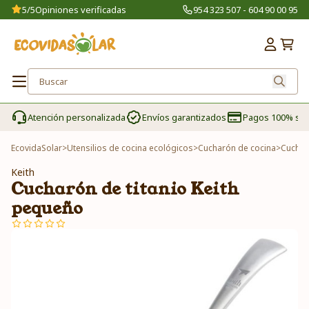
5/5
Opiniones verificadas
954 323 507 - 604 90 00 95
Atención personalizada
Envíos garantizados
Pagos 100% se
EcovidaSolar
>
Utensilios de cocina ecológicos
>
Cucharón de cocina
>
Cuchar
Keith
Cucharón de titanio Keith
pequeño